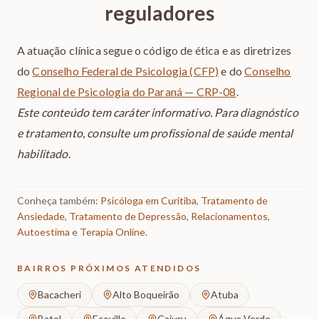
reguladores
A atuação clínica segue o código de ética e as diretrizes
do
Conselho Federal de Psicologia (CFP)
e do
Conselho
Regional de Psicologia do Paraná — CRP-08
.
Este conteúdo tem caráter informativo. Para diagnóstico
e tratamento, consulte um profissional de saúde mental
habilitado.
Conheça também:
Psicóloga em Curitiba
,
Tratamento de
Ansiedade
,
Tratamento de Depressão
,
Relacionamentos
,
Autoestima
e
Terapia Online
.
BAIRROS PRÓXIMOS ATENDIDOS
Bacacheri
Alto Boqueirão
Atuba
Batel
Ecoville
Cajuru
Água Verde