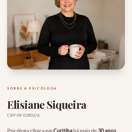
SOBRE A PSICÓLOGA
Elisiane Siqueira
CRP 08-02802/6
Psicóloga clínica em
Curitiba
há mais de
30 anos
,