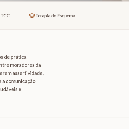
TCC
Terapia do Esquema
s de prática,
entre moradores da
verem assertividade,
te a comunicação
audáveis e