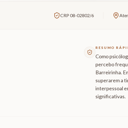
CRP 08-02802/6
Aten
RESUMO RÁP
Como psicóloga
percebo frequ
Barreirinha. E
superarem a ti
interpessoal e
significativas.