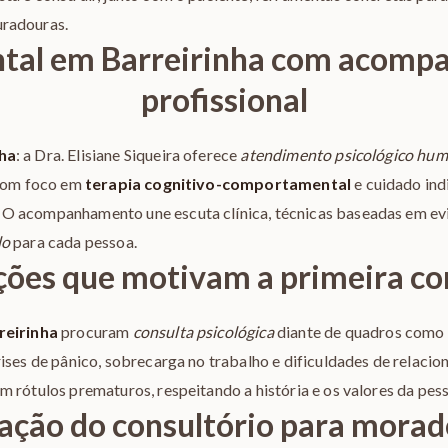
radouras.
tal em Barreirinha com acom
profissional
nha
: a Dra. Elisiane Siqueira oferece
atendimento psicológico hu
 com foco em
terapia cognitivo-comportamental
e cuidado ind
. O acompanhamento une escuta clínica, técnicas baseadas em ev
do
para cada pessoa.
ções que motivam a primeira co
reirinha
procuram
consulta psicológica
diante de quadros como
rises de pânico, sobrecarga no trabalho e dificuldades de relaci
m rótulos prematuros, respeitando a história e os valores da pes
zação do consultório para morad