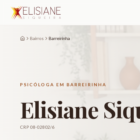
Bairros
Barreirinha
PSICÓLOGA EM
BARREIRINHA
Elisiane Siq
CRP 08-02802/6