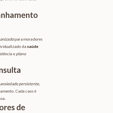
panhamento
manizado
para moradores
ividualizado da
saúde
idência e
plano
nsulta
ansiedade persistente
,
onamento. Cada caso é
soa.
ores de