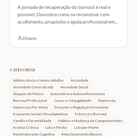
A jornada de recuperação do burnout é real e
possível. Descubra como se reconstruir com
acolhimento, propósito e ajuda profissional em
Curitiba.
Elisiane
CATEGORIAS
Adolescência e Jovens Adultos
Ansiedade
Ansiedade Generalizada
Ansiedade Social
Ataques de Pânico
Autoestima e Autoconhecimento
Burnout Profissional
Casais e Conjugalidade
Depressão
Depressão Pós-Parto
Emoções e Regulação Emocional
Esquemas Iniciais Desadaptativos
Estresse e Burnout
Família e Parentalidade
Hábitos e Mudança de Comportamento
Insônia Crônica
Luto e Perdas
Luto por Morte
Reestruturação Cognitiva
Relacionamento Abusivo