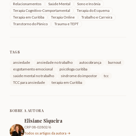
Relacionamentos
Saúde Mental
Sono e Insônia
Terapia Cognitivo-Comportamental
Terapia do Esquema
Terapia em Curitiba
Terapia Online
Trabalho e Carreira
Transtorno do Pânico
Trauma e TEPT
TAGS
ansiedade
ansiedade no trabalho
autocobrança
burnout
esgotamento emocional
psicóloga curitiba
saúde mental no trabalho
síndrome do impostor
tcc
TCC para ansiedade
terapia em Curitiba
SOBRE A AUTORA
Elisiane Siqueira
CRP 08-02802/6
Todos os artigos da autora →