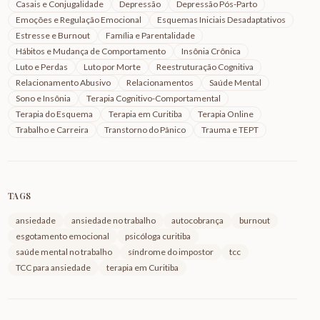
Casais e Conjugalidade
Depressão
Depressão Pós-Parto
Emoções e Regulação Emocional
Esquemas Iniciais Desadaptativos
Estresse e Burnout
Família e Parentalidade
Hábitos e Mudança de Comportamento
Insônia Crônica
Luto e Perdas
Luto por Morte
Reestruturação Cognitiva
Relacionamento Abusivo
Relacionamentos
Saúde Mental
Sono e Insônia
Terapia Cognitivo-Comportamental
Terapia do Esquema
Terapia em Curitiba
Terapia Online
Trabalho e Carreira
Transtorno do Pânico
Trauma e TEPT
TAGS
ansiedade
ansiedade no trabalho
autocobrança
burnout
esgotamento emocional
psicóloga curitiba
saúde mental no trabalho
síndrome do impostor
tcc
TCC para ansiedade
terapia em Curitiba