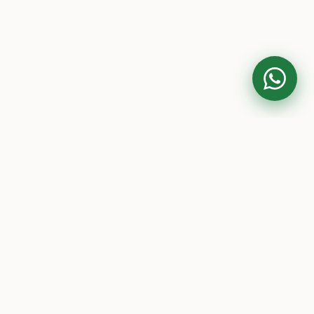
Contato
(41) 99984-2820
siqueiraelisiane@gmail.com