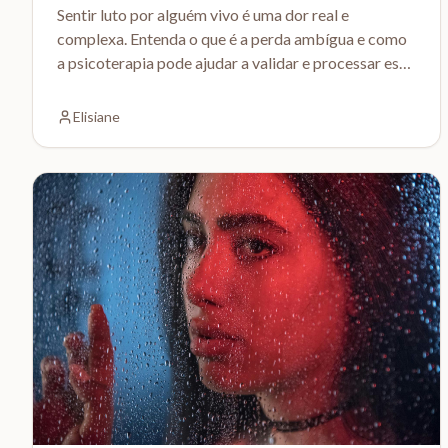
Sentir luto por alguém vivo é uma dor real e
complexa. Entenda o que é a perda ambígua e como
a psicoterapia pode ajudar a validar e processar esse
sentimento.
Elisiane