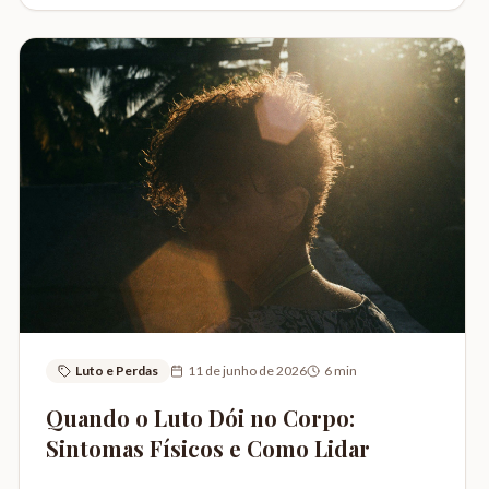
Luto e Perdas
11 de junho de 2026
6
min
Quando o Luto Dói no Corpo:
Sintomas Físicos e Como Lidar