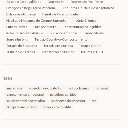
Casais e Conjugalidade
Depressão
Depressão Pós-Parto
Emoções e Regulação Emocional
Esquemas Iniciais Desadaptativos
Estresse e Burnout
Família e Parentalidade
Hábitos e Mudança de Comportamento
Insônia Crônica
Luto e Perdas
Luto por Morte
Reestruturação Cognitiva
Relacionamento Abusivo
Relacionamentos
Saúde Mental
Sono e Insônia
Terapia Cognitivo-Comportamental
Terapia do Esquema
Terapia em Curitiba
Terapia Online
Trabalho e Carreira
Transtorno do Pânico
Trauma e TEPT
TAGS
ansiedade
ansiedade no trabalho
autocobrança
burnout
esgotamento emocional
psicóloga curitiba
saúde mental no trabalho
síndrome do impostor
tcc
TCC para ansiedade
terapia em Curitiba