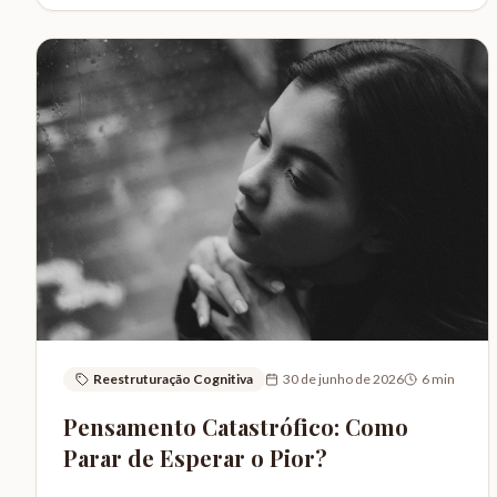
Reestruturação Cognitiva
30 de junho de 2026
6
min
Pensamento Catastrófico: Como
Parar de Esperar o Pior?