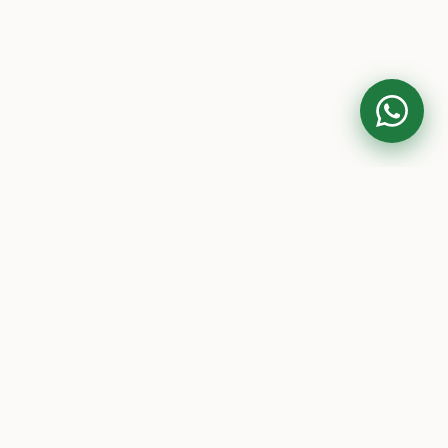
Contato
(41) 99984-2820
siqueiraelisiane@gmail.com