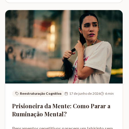
Reestruturação Cognitiva
17 de junho de 2026
6
min
Prisioneira da Mente: Como Parar a
Ruminação Mental?
Pensamentos repetitivos parecem um labirinto sem