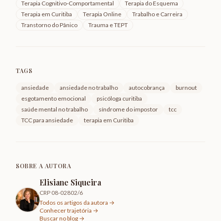
Terapia Cognitivo-Comportamental
Terapia do Esquema
Terapia em Curitiba
Terapia Online
Trabalho e Carreira
Transtorno do Pânico
Trauma e TEPT
TAGS
ansiedade
ansiedade no trabalho
autocobrança
burnout
esgotamento emocional
psicóloga curitiba
saúde mental no trabalho
síndrome do impostor
tcc
TCC para ansiedade
terapia em Curitiba
SOBRE A AUTORA
Elisiane Siqueira
CRP 08-02802/6
Todos os artigos da autora →
Conhecer trajetória →
Buscar no blog →