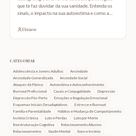
que te faz duvidar da sua sanidade. Entenda os
sinais, o impacto na sua autoestima e como a
terapia pode ajudar.
Elisiane
CATEGORIAS
Adolescência e Jovens Adultos
Ansiedade
Ansiedade Generalizada
Ansiedade Social
Ataques de Pânico
Autoestima e Autoconhecimento
Burnout Profissional
Casais e Conjugalidade
Depressão
Depressão Pós-Parto
Emoções e Regulação Emocional
Esquemas Iniciais Desadaptativos
Estresse e Burnout
Família e Parentalidade
Hábitos e Mudança de Comportamento
Insônia Crônica
Luto e Perdas
Luto por Morte
Reestruturação Cognitiva
Relacionamento Abusivo
Relacionamentos
Saúde Mental
Sono e Insônia