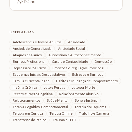
Elisiane
CATEGORIAS
Adolescência e Jovens Adultos
Ansiedade
Ansiedade Generalizada
Ansiedade Social
Ataques de Pânico
Autoestima e Autoconhecimento
Burnout Profissional
Casais e Conjugalidade
Depressão
Depressão Pós-Parto
Emoções e Regulação Emocional
Esquemas Iniciais Desadaptativos
Estresse e Burnout
Família e Parentalidade
Hábitos e Mudança de Comportamento
Insônia Crônica
Luto e Perdas
Luto por Morte
Reestruturação Cognitiva
Relacionamento Abusivo
Relacionamentos
Saúde Mental
Sono e Insônia
Terapia Cognitivo-Comportamental
Terapia do Esquema
Terapia em Curitiba
Terapia Online
Trabalho e Carreira
Transtorno do Pânico
Trauma e TEPT