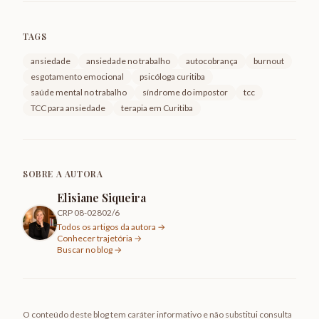
TAGS
ansiedade
ansiedade no trabalho
autocobrança
burnout
esgotamento emocional
psicóloga curitiba
saúde mental no trabalho
síndrome do impostor
tcc
TCC para ansiedade
terapia em Curitiba
SOBRE A AUTORA
Elisiane Siqueira
CRP 08-02802/6
Todos os artigos da autora →
Conhecer trajetória →
Buscar no blog →
O conteúdo deste blog tem caráter informativo e não substitui consulta