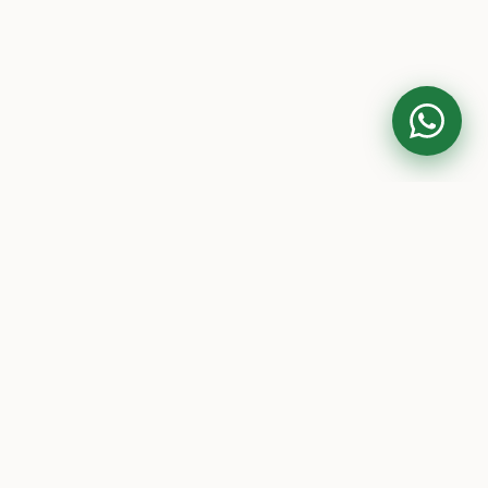
Contato
(41) 99984-2820
siqueiraelisiane@gmail.com