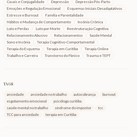
Casais e Conjugalidade
Depressão
Depressão Pós-Parto
Emoções e Regulação Emocional
Esquemas Iniciais Desadaptativos
Estresse e Burnout
Família e Parentalidade
Hábitos e Mudança de Comportamento
Insônia Crônica
Luto e Perdas
Luto por Morte
Reestruturação Cognitiva
Relacionamento Abusivo
Relacionamentos
Saúde Mental
Sono e Insônia
Terapia Cognitivo-Comportamental
Terapia do Esquema
Terapia em Curitiba
Terapia Online
Trabalho e Carreira
Transtorno do Pânico
Trauma e TEPT
TAGS
ansiedade
ansiedade no trabalho
autocobrança
burnout
esgotamento emocional
psicóloga curitiba
saúde mental no trabalho
síndrome do impostor
tcc
TCC para ansiedade
terapia em Curitiba