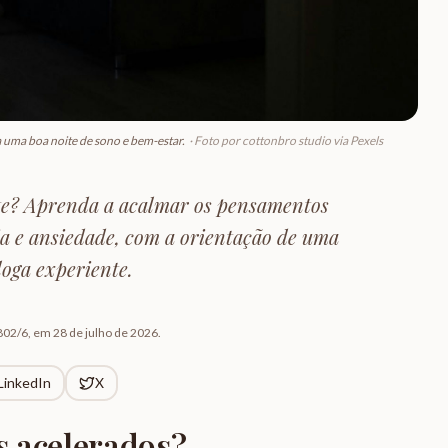
 uma boa noite de sono e bem-estar.
·
Foto por cottonbro studio via Pexels
ite? Aprenda a acalmar os pensamentos
a e ansiedade, com a orientação de uma
loga experiente.
802/6
, em
28 de julho de 2026
.
LinkedIn
X
 acelerados?