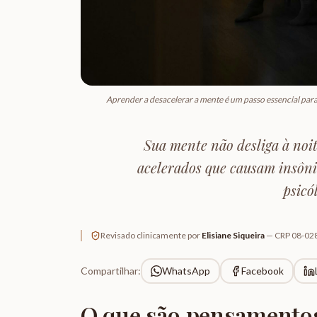
Aprender a desacelerar a mente é um passo essencial para
Sua mente não desliga à no
acelerados que causam insôni
psicó
Revisado clinicamente por
Elisiane Siqueira
—
CRP 08-02
Compartilhar:
WhatsApp
Facebook
O que são pensamentos