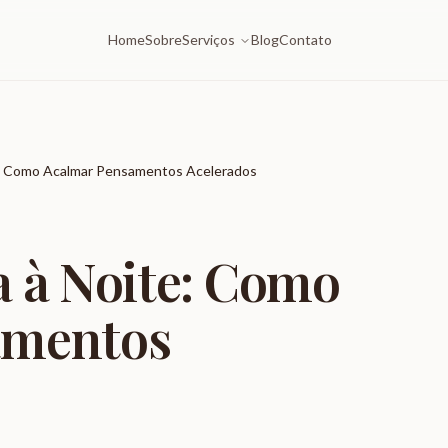
Home
Sobre
Serviços
Blog
Contato
e: Como Acalmar Pensamentos Acelerados
a à Noite: Como
amentos