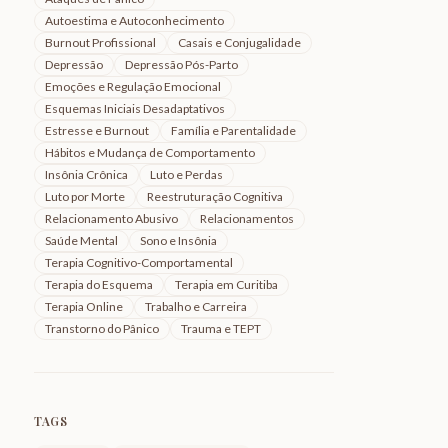
Autoestima e Autoconhecimento
Burnout Profissional
Casais e Conjugalidade
Depressão
Depressão Pós-Parto
Emoções e Regulação Emocional
Esquemas Iniciais Desadaptativos
Estresse e Burnout
Família e Parentalidade
Hábitos e Mudança de Comportamento
Insônia Crônica
Luto e Perdas
Luto por Morte
Reestruturação Cognitiva
Relacionamento Abusivo
Relacionamentos
Saúde Mental
Sono e Insônia
Terapia Cognitivo-Comportamental
Terapia do Esquema
Terapia em Curitiba
Terapia Online
Trabalho e Carreira
Transtorno do Pânico
Trauma e TEPT
TAGS