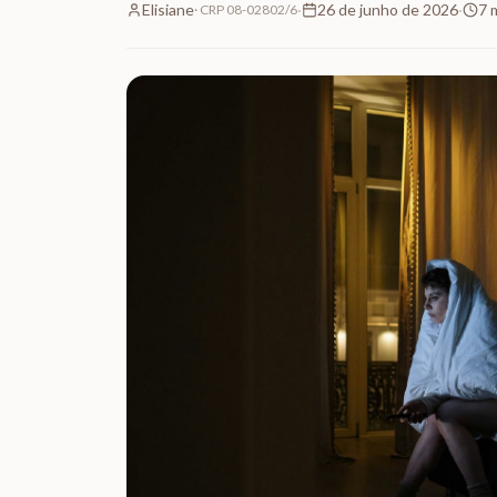
Elisiane
·
26 de junho de 2026
·
7
m
·
CRP 08-02802/6