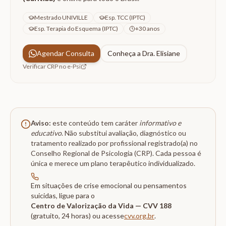
Mestrado UNIVILLE
Esp. TCC (IPTC)
Esp. Terapia do Esquema (IPTC)
+30 anos
Agendar Consulta
Conheça a Dra. Elisiane
Verificar CRP no e-Psi
Aviso:
este conteúdo tem caráter
informativo e
educativo
. Não substitui avaliação, diagnóstico ou
tratamento realizado por profissional registrado(a) no
Conselho Regional de Psicologia (CRP). Cada pessoa é
única e merece um plano terapêutico individualizado.
Em situações de crise emocional ou pensamentos
suicidas, ligue para o
Centro de Valorização da Vida — CVV 188
(gratuito, 24 horas) ou acesse
cvv.org.br
.