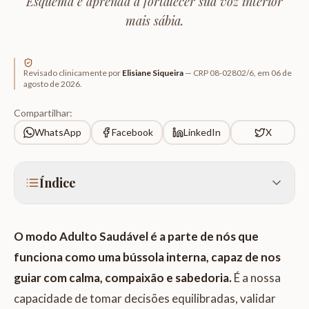
Esquema e aprenda a fortalecer sua voz interior
mais sábia.
Revisado clinicamente por
Elisiane Siqueira
—
CRP 08-02802/6
, em
06 de
agosto de 2026
.
Compartilhar:
WhatsApp
Facebook
LinkedIn
X
Índice
O modo Adulto Saudável é a parte de nós que
funciona como uma bússola interna, capaz de nos
guiar com calma, compaixão e sabedoria.
É a nossa
capacidade de tomar decisões equilibradas, validar