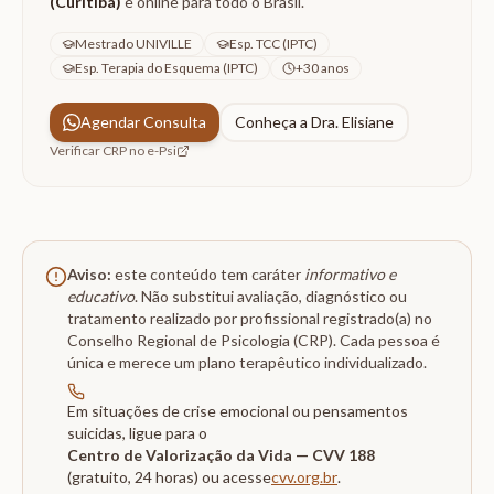
(Curitiba)
e online para todo o Brasil.
Mestrado UNIVILLE
Esp. TCC (IPTC)
Esp. Terapia do Esquema (IPTC)
+30 anos
Agendar Consulta
Conheça a Dra. Elisiane
Verificar CRP no e-Psi
Aviso:
este conteúdo tem caráter
informativo e
educativo
. Não substitui avaliação, diagnóstico ou
tratamento realizado por profissional registrado(a) no
Conselho Regional de Psicologia (CRP). Cada pessoa é
única e merece um plano terapêutico individualizado.
Em situações de crise emocional ou pensamentos
suicidas, ligue para o
Centro de Valorização da Vida — CVV 188
(gratuito, 24 horas) ou acesse
cvv.org.br
.